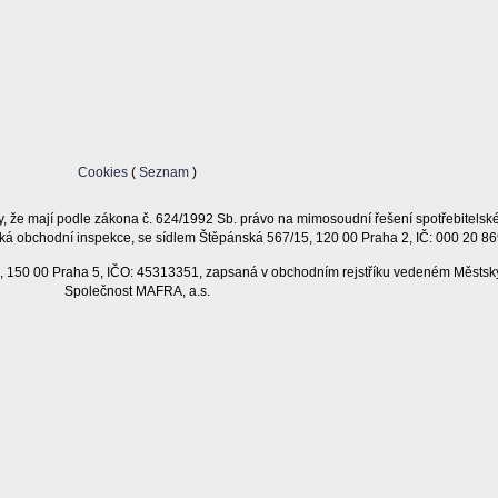
Cookies
(
Seznam
)
, že mají podle zákona č. 624/1992 Sb. právo na mimosoudní řešení spotřebitelsk
ká obchodní inspekce, se sídlem Štěpánská 567/15, 120 00 Praha 2, IČ: 000 20 86
11, 150 00 Praha 5, IČO: 45313351, zapsaná v obchodním rejstříku vedeném Městsk
Společnost MAFRA, a.s.