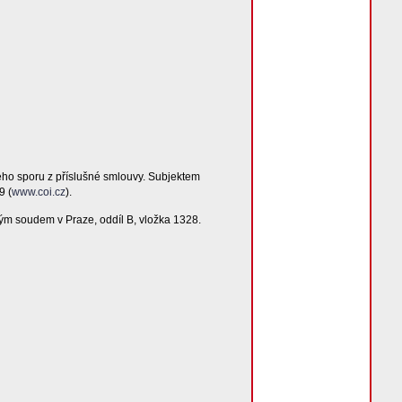
ého sporu z příslušné smlouvy. Subjektem
9 (
www.coi.cz
).
ým soudem v Praze, oddíl B, vložka 1328.