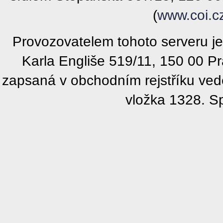
(
www.coi.c
Provozovatelem tohoto serveru j
Karla Engliše 519/11, 150 00 P
zapsaná v obchodním rejstříku ve
vložka 1328. S