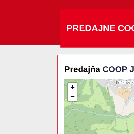
PREDAJNE CO
Predajňa
COOP J
+
−