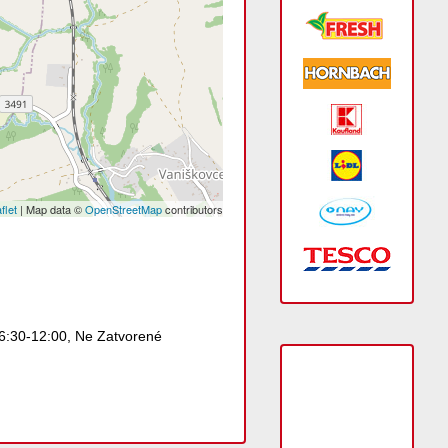
flet
| Map data ©
OpenStreetMap
contributors
06:30-12:00, Ne Zatvorené