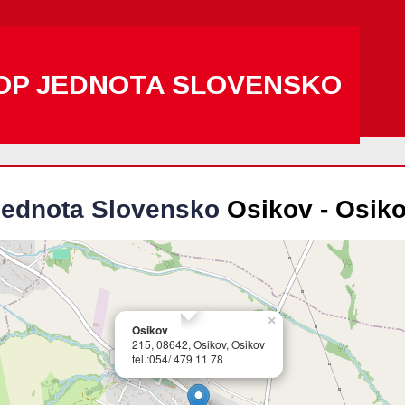
OP JEDNOTA SLOVENSKO
ednota Slovensko
Osikov - Osik
×
Osikov
215, 08642, Osikov, Osikov
tel.:054/ 479 11 78